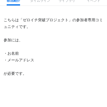
部活紹介
タイムライン
ライブラリ
イベント
こちらは「ゼロイチ突破プロジェクト」の参加者専用コミ
ュニティです。
参加には、
・お名前
・メールアドレス
が必要です。