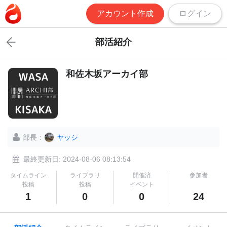
アカウント作成
ログイン
部活紹介
和佐木坂アーカイ部
部長：
ヤッシ
最終更新日: 2024-08-06 08:13:54
タイムライン
ライブラリ
開催済
参加者
投稿
投稿
イベント
1
0
0
24