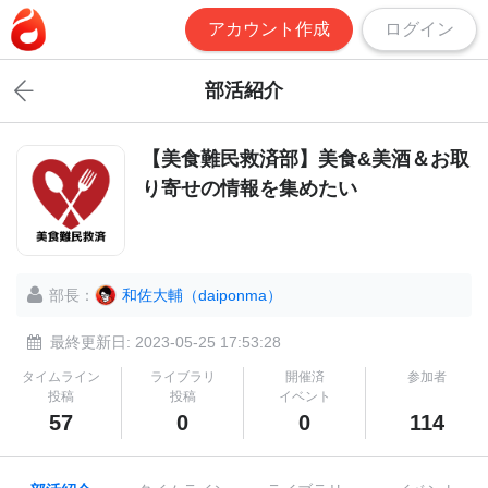
アカウント作成
ログイン
部活紹介
【美食難民救済部】美食&美酒＆お取
り寄せの情報を集めたい
部長：
和佐大輔（daiponma）
最終更新日: 2023-05-25 17:53:28
タイムライン
ライブラリ
開催済
参加者
投稿
投稿
イベント
57
0
0
114