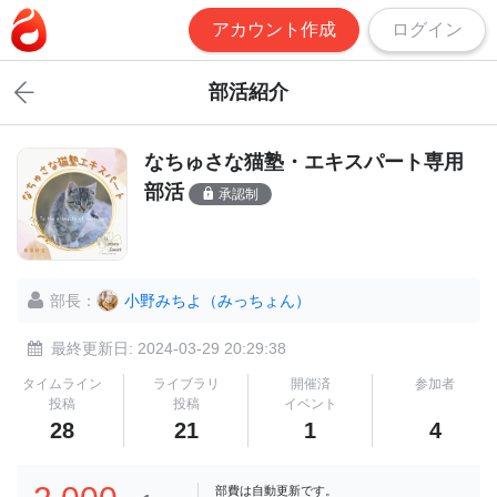
アカウント作成
ログイン
部活紹介
なちゅさな猫塾・エキスパート専用
部活
承認制
部長：
小野みちよ（みっちょん）
最終更新日: 2024-03-29 20:29:38
タイムライン
ライブラリ
開催済
参加者
投稿
投稿
イベント
28
21
1
4
部費は自動更新です。