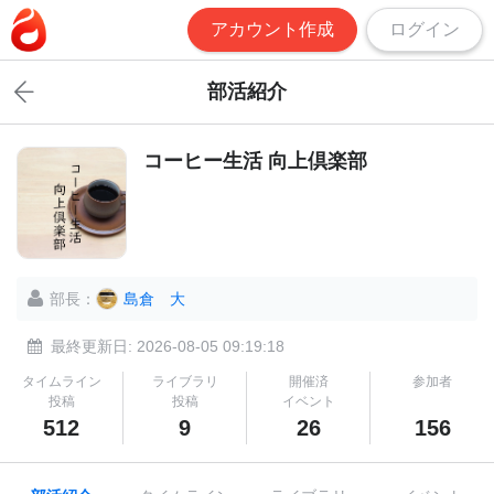
アカウント作成
ログイン
部活紹介
コーヒー生活 向上倶楽部
部長：
島倉 大
最終更新日: 2026-08-05 09:19:18
タイムライン
ライブラリ
開催済
参加者
投稿
投稿
イベント
512
9
26
156