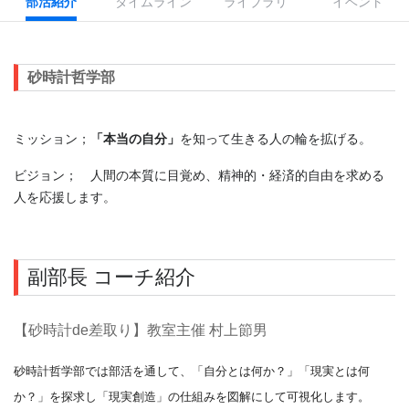
部活紹介
タイムライン
ライブラリ
イベント
砂時計哲学部
ミッション；
「本当の自分」
を知って生きる人の輪を拡げる。
ビジョン； 人間の本質に目覚め、精神的・経済的自由を求める
人を応援します。
副部長 コーチ紹介
【砂時計de差取り】教室主催 村上節男
砂時計哲学部では部活を通して、
「自分とは何か？」
「
現実とは何
か？」
を探求し「現実創造」の仕組みを
図解にして可視化します。