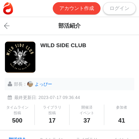
アカウント作成
ログイン
部活紹介
WILD SIDE CLUB
部長：
よっぴー
最終更新日: 2023-07-17 09:36:44
タイムライン
ライブラリ
開催済
参加者
投稿
投稿
イベント
500
17
37
41