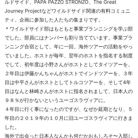
ルドサイド、
PAPA PAZZO STRONZO、
The Great 
Journey Projectなどワイルドサイド関連の有料コミュニ
ティ、企画に参加した人たちの集まりです。
＊ワイルドサイド部はもともと事業プランニングを学ぶ部
でした。部員にはナンバーも割り当てています。事業プラ
ンニング合宿として、年に一回、海外ツアーの活動をやっ
ていました。ホストが毎年、翌年のホストを指名する制度
でして、初年度は小野さんがホストとしてタイツアーを、
２年目は伊藤かんちゃんがホストでインドツアーを、３年
目は中平さんがホストとしてトルコツアーを、そして4年
目はなんと林崎さんがホストに指名されまして、日本人の
９８％が行かないというユーゴスラヴィアに。

４年目に行く事になったのですが、なぜか延期となり、５
年目の２０１９年の１０月に旧ユーゴスラヴィアに行きま
した。

海外で出会った日本人なんかも何だかおもしろそ〜入部し