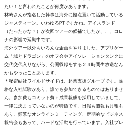
たい！と言われたことが何度かあります。

林崎さんが指名した幹事は海外に拠点置いて活動している
ジャスティーン。いわゆるPTですかね。アイスランド
（だったかな？）が次回ツアーの候補でしたが、、、コロ
ナの影響で延期中です。

海外ツアー以外もいろんな企画をやりました。アプリゲー
ム「城とドラゴン」のオフ会やアイソレーションタンクに
交代交代入りながら、公開収録をする２４時間生放送
なん
かもやったことあります。

＊秘密結社ワイルドサイドは、起業支援グループです。厳
格な入社試験があり、誰でも参加できるものではありませ
ん。参加費もコミット費＋成果報酬を採用していまして、
一律に決まっていないのが特徴です。日報も週報も月報も
あり、頻繁なオンラインミーティング、定期的なビジネス
報告会もあって、ハードな活動を行っています。入社プレ