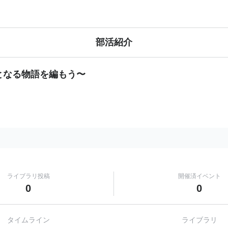
部活紹介
となる物語を編もう〜
ライブラリ
投稿
開催済
イベント
0
0
タイムライン
ライブラリ