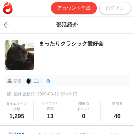
アカウント作成
ログイン
部活紹介
まったりクラシック愛好会
部長：
二川 倫
最終更新日: 2026-03-16 20:40:15
タイムライン
ライブラリ
開催済
参加者
投稿
投稿
イベント
1,295
13
0
46